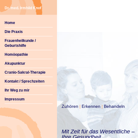
Dr. med. Irmhild Knof
Home
Die Praxis
Frauenheilkunde /
Geburtshilfe
Homöopathie
Akupunktur
Cranio-Sakral-Therapie
Kontakt / Sprechzeiten
Ihr Weg zu mir
Impressum
Zuhören
Erkennen
Behandeln
|
|
Mit Zeit für das Wesentliche –
Ihre Gesundheit.